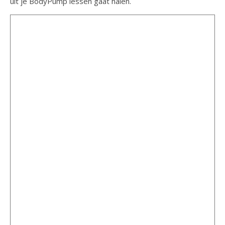
uit je BodyPump lessen gaat halen.